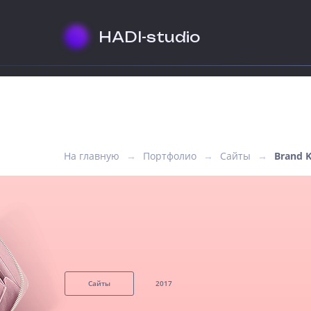
HADI-studio
На главную
→
Портфолио
→
Сайты
→
Brand 
Сайты
2017