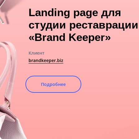
Landing page для
студии реставрации
«Brand Keeper»
Клиент
brandkeeper.biz
Подробнее